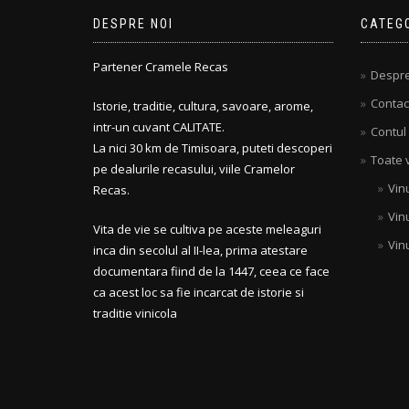
DESPRE NOI
CATEGO
Partener Cramele Recas
Despre
Contac
Istorie, traditie, cultura, savoare, arome,
intr-un cuvant CALITATE.
Contul
La nici 30 km de Timisoara, puteti descoperi
Toate v
pe dealurile recasului, viile Cramelor
Vinu
Recas.
Vin
Vita de vie se cultiva pe aceste meleaguri
Vin
inca din secolul al II-lea, prima atestare
documentara fiind de la 1447, ceea ce face
ca acest loc sa fie incarcat de istorie si
traditie vinicola