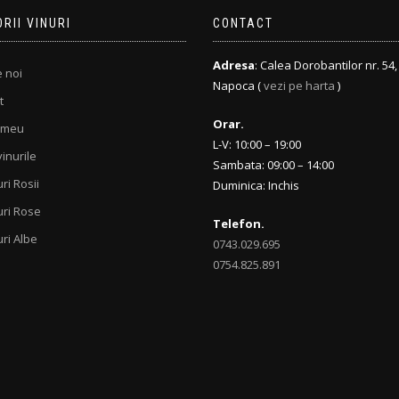
RII VINURI
CONTACT
Adresa
: Calea Dorobantilor nr. 54, 
 noi
Napoca (
vezi pe harta
)
t
Orar.
 meu
L-V: 10:00 – 19:00
inurile
Sambata: 09:00 – 14:00
ri Rosii
Duminica: Inchis
uri Rose
Telefon.
uri Albe
0743.029.695
0754.825.891