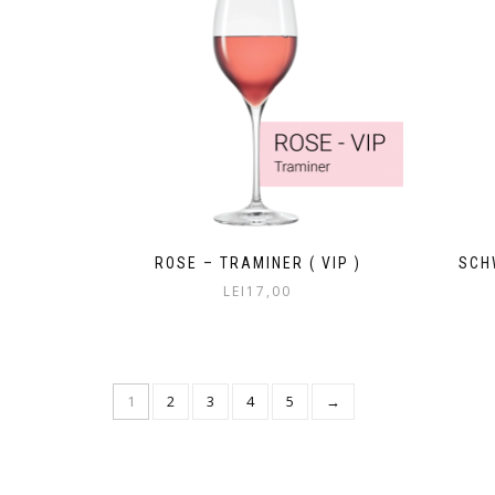
ROSE – TRAMINER ( VIP )
SCH
LEI
17,00
1
2
3
4
5
→