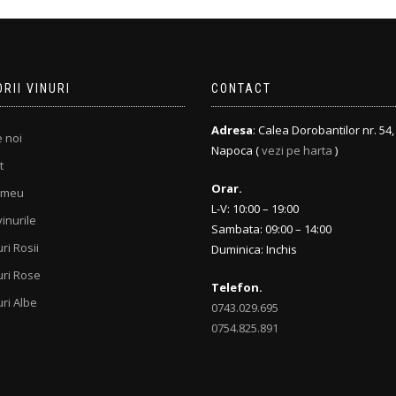
RII VINURI
CONTACT
Adresa
: Calea Dorobantilor nr. 54, 
 noi
Napoca (
vezi pe harta
)
t
Orar.
 meu
L-V: 10:00 – 19:00
inurile
Sambata: 09:00 – 14:00
ri Rosii
Duminica: Inchis
uri Rose
Telefon.
uri Albe
0743.029.695
0754.825.891