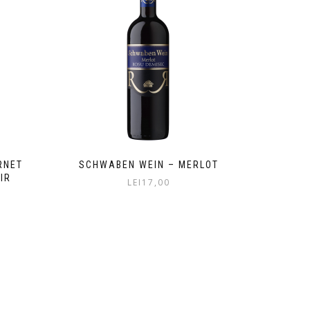
RNET
SCHWABEN WEIN – MERLOT
IR
LEI
17,00