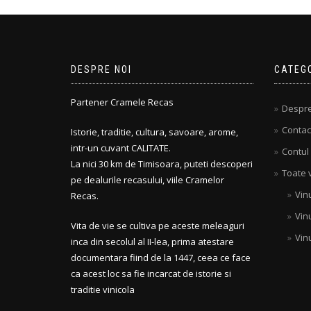
DESPRE NOI
CATEGO
Partener Cramele Recas
Despre
Contac
Istorie, traditie, cultura, savoare, arome,
intr-un cuvant CALITATE.
Contul
La nici 30 km de Timisoara, puteti descoperi
Toate v
pe dealurile recasului, viile Cramelor
Vinu
Recas.
Vin
Vita de vie se cultiva pe aceste meleaguri
Vin
inca din secolul al II-lea, prima atestare
documentara fiind de la 1447, ceea ce face
ca acest loc sa fie incarcat de istorie si
traditie vinicola