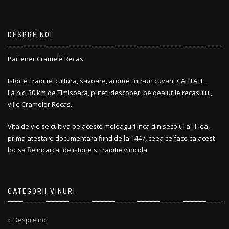
DESPRE NOI
Partener Cramele Recas
Istorie, traditie, cultura, savoare, arome, intr-un cuvant CALITATE.
La nici 30 km de Timisoara, puteti descoperi pe dealurile recasului,
viile Cramelor Recas.
Vita de vie se cultiva pe aceste meleaguri inca din secolul al II-lea,
prima atestare documentara fiind de la 1447, ceea ce face ca acest
loc sa fie incarcat de istorie si traditie vinicola
CATEGORII VINURI
Despre noi