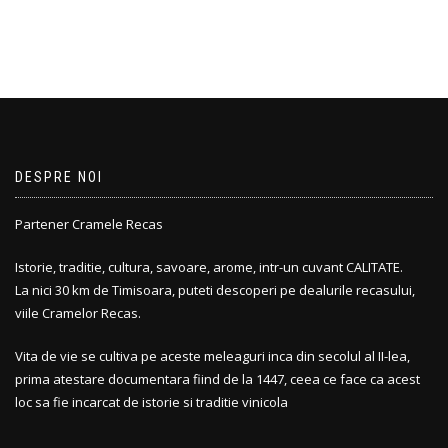
DESPRE NOI
Partener Cramele Recas
Istorie, traditie, cultura, savoare, arome, intr-un cuvant CALITATE.
La nici 30 km de Timisoara, puteti descoperi pe dealurile recasului,
viile Cramelor Recas.
Vita de vie se cultiva pe aceste meleaguri inca din secolul al II-lea,
prima atestare documentara fiind de la 1447, ceea ce face ca acest
loc sa fie incarcat de istorie si traditie vinicola